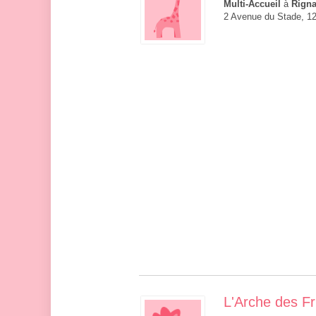
Multi-Accueil
à
Rign
2 Avenue du Stade, 1
L'Arche des F