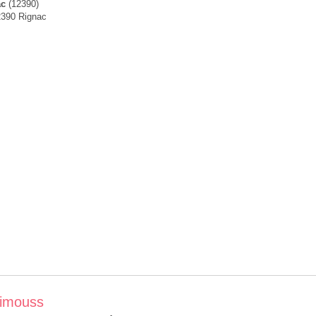
ac
(12390)
2390 Rignac
rimouss