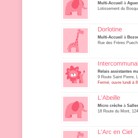
Multi-Accueil
à
Ague
Lotissement du Bosqu
Dorlotine
Multi-Accueil
à
Bozo
Rue des Frères Puech
Intercommunal
Relais assistantes ma
9 Route Saint Pierre, 
Fermé, ouvre lundi à 
L'Abeille
Micro crèche
à
Salle
18 Route du Mont, 124
L'Arc en Ciel