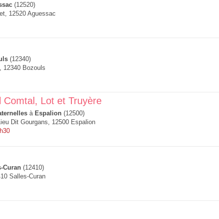
ssac
(12520)
et, 12520 Aguessac
uls
(12340)
, 12340 Bozouls
 Comtal, Lot et Truyère
ternelles
à
Espalion
(12500)
Lieu Dit Gourgans, 12500 Espalion
8h30
s-Curan
(12410)
10 Salles-Curan