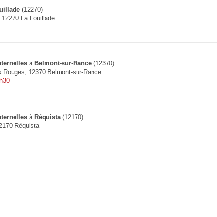
uillade
(12270)
, 12270 La Fouillade
ternelles
à
Belmont-sur-Rance
(12370)
s Rouges, 12370 Belmont-sur-Rance
8h30
ternelles
à
Réquista
(12170)
2170 Réquista