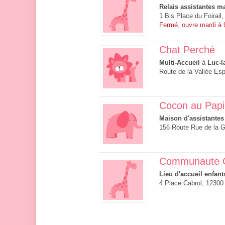
Relais assistantes ma
1 Bis Place du Foirail
Fermé, ouvre mardi à
Chat Perché
Multi-Accueil
à
Luc-l
Route de la Vallée Es
Cocon au Papi
Maison d'assistantes
156 Route Rue de la G
Communaute G
Lieu d'accueil enfant
4 Place Cabrol, 12300