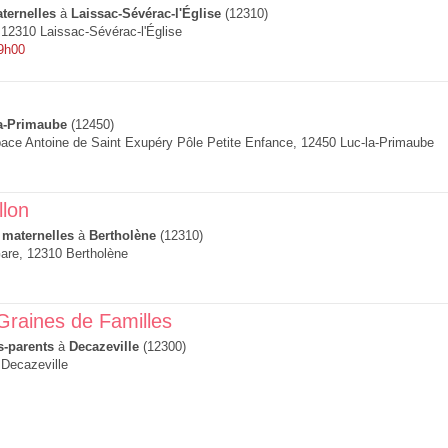
ternelles
à
Laissac-Sévérac-l'Église
(12310)
, 12310 Laissac-Sévérac-l'Église
 9h00
a-Primaube
(12450)
pace Antoine de Saint Exupéry Pôle Petite Enfance, 12450 Luc-la-Primaube
llon
 maternelles
à
Bertholène
(12310)
are, 12310 Bertholène
raines de Familles
s-parents
à
Decazeville
(12300)
 Decazeville