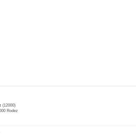
z
(12000)
2000 Rodez
s