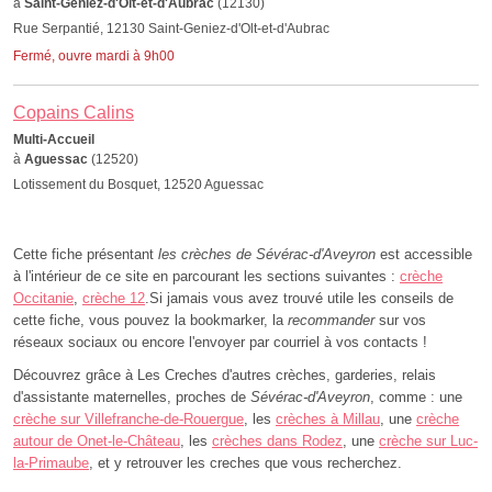
à
Saint-Geniez-d'Olt-et-d'Aubrac
(12130)
Rue Serpantié, 12130 Saint-Geniez-d'Olt-et-d'Aubrac
Fermé, ouvre mardi à 9h00
Copains Calins
Multi-Accueil
à
Aguessac
(12520)
Lotissement du Bosquet, 12520 Aguessac
Cette fiche présentant
les crèches de Sévérac-d'Aveyron
est accessible
à l'intérieur de ce site en parcourant les sections suivantes :
crèche
Occitanie
,
crèche 12
.Si jamais vous avez trouvé utile les conseils de
cette fiche, vous pouvez la bookmarker, la
recommander
sur vos
réseaux sociaux ou encore l'envoyer par courriel à vos contacts !
Découvrez grâce à Les Creches d'autres crèches, garderies, relais
d'assistante maternelles, proches de
Sévérac-d'Aveyron
, comme : une
crèche sur Villefranche-de-Rouergue
, les
crèches à Millau
, une
crèche
autour de Onet-le-Château
, les
crèches dans Rodez
, une
crèche sur Luc-
la-Primaube
, et y retrouver les creches que vous recherchez.