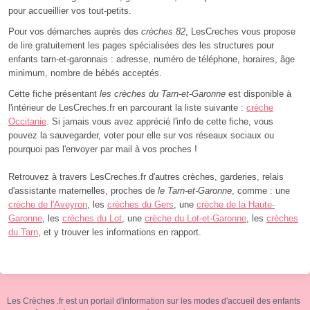
pour accueillier vos tout-petits.
Pour vos démarches auprès des
crèches 82
, LesCreches vous propose
de lire gratuitement les pages spécialisées des les structures pour
enfants tarn-et-garonnais : adresse, numéro de téléphone, horaires, âge
minimum, nombre de bébés acceptés.
Cette fiche présentant
les crèches du Tarn-et-Garonne
est disponible à
l'intérieur de LesCreches.fr en parcourant la liste suivante :
crèche
Occitanie
. Si jamais vous avez apprécié l'info de cette fiche, vous
pouvez la sauvegarder, voter pour elle sur vos réseaux sociaux ou
pourquoi pas l'envoyer par mail à vos proches !
Retrouvez à travers LesCreches.fr d'autres crèches, garderies, relais
d'assistante maternelles, proches de
le Tarn-et-Garonne
, comme : une
crèche de l'Aveyron
, les
crèches du Gers
, une
crèche de la Haute-
Garonne
, les
crèches du Lot
, une
crèche du Lot-et-Garonne
, les
crèches
du Tarn
, et y trouver les informations en rapport.
Les Crèches .fr est un portail d'information sur les modes d'accueil des enfants