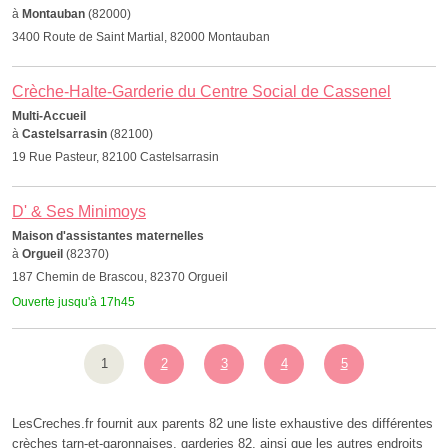
à
Montauban
(82000)
3400 Route de Saint Martial, 82000 Montauban
Crèche-Halte-Garderie du Centre Social de Cassenel
Multi-Accueil
à
Castelsarrasin
(82100)
19 Rue Pasteur, 82100 Castelsarrasin
D' & Ses Minimoys
Maison d'assistantes maternelles
à
Orgueil
(82370)
187 Chemin de Brascou, 82370 Orgueil
Ouverte jusqu'à 17h45
1
2
3
4
5
LesCreches.fr fournit aux parents 82 une liste exhaustive des différentes
crèches tarn-et-garonnaises, garderies 82, ainsi que les autres endroits