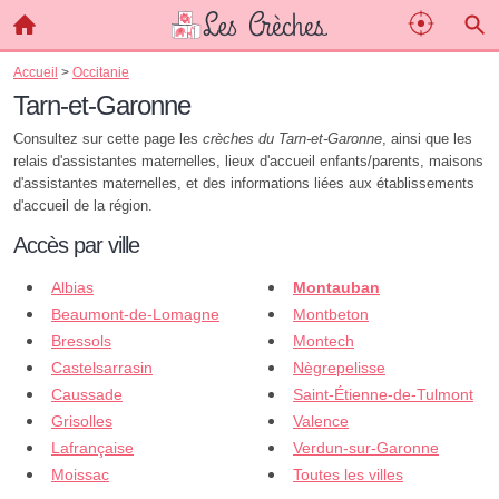
Accueil
>
Occitanie
Tarn-et-Garonne
Consultez sur cette page les
crèches du Tarn-et-Garonne
, ainsi que les
relais d'assistantes maternelles, lieux d'accueil enfants/parents, maisons
d'assistantes maternelles, et des informations liées aux établissements
d'accueil de la région.
Accès par ville
Albias
Montauban
Beaumont-de-Lomagne
Montbeton
Bressols
Montech
Castelsarrasin
Nègrepelisse
Caussade
Saint-Étienne-de-Tulmont
Grisolles
Valence
Lafrançaise
Verdun-sur-Garonne
Moissac
Toutes les villes