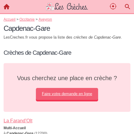
Accueil
>
Occitanie
>
Aveyron
Capdenac-Gare
LesCreches.fr vous propose la liste des
crèches de Capdenac-Gare
.
Crèches de Capdenac-Gare
Vous cherchez une place en crèche ?
Faire votre demande en ligne
La Farand'Olt
Multi-Accueil
à
Capdenac-Gare
(12700)