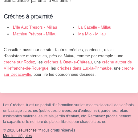
bien la diffuser par email à vos amis !
Crèches à proximité
L'Ile Aux Tresors - Millau
La Cazelle - Millau
Mathieu Prévost - Millau
Ma Mio - Millau
Consultez aussi sur ce site d'autres crèches, garderies, relais
d'assistante maternelles, près de
Millau
, comme par exemple : une
crèche sur Rodez
, les
crèches à Onet-le-Château
, une
crèche autour de
Villefranche-de-Rouergue
, les
crèches dans Luc-la-Primaube
, une
crèche
sur Decazeville
, pour lire les coordonnées désirées.
Les Crèches .fr est un portail d'information sur les modes d'accueil des enfants
en bas âge : crèches (publiques, privées, ou d'entreprise), garderies, relais
assistantes maternelles, relais, jardin d'enfant, etc. Retrouvez prochainement
la capacité et le nombre de places libres pour chaque crèche.
© 2026
LesCreches .fr
Tous droits réservés
Mentions légales