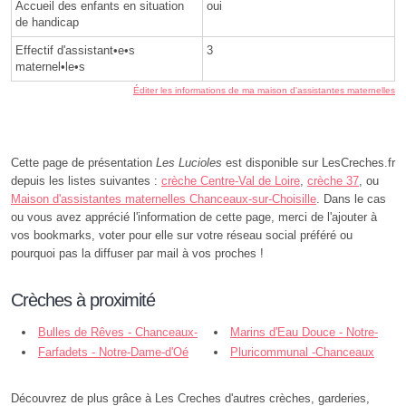
Accueil des enfants en situation
oui
de handicap
Effectif d'assistant•e•s
3
maternel•le•s
Éditer les informations de ma maison d'assistantes maternelles
Cette page de présentation
Les Lucioles
est disponible sur LesCreches.fr
depuis les listes suivantes :
crèche Centre-Val de Loire
,
crèche 37
, ou
Maison d'assistantes maternelles Chanceaux-sur-Choisille
. Dans le cas
ou vous avez apprécié l'information de cette page, merci de l'ajouter à
vos bookmarks, voter pour elle sur votre réseau social préféré ou
pourquoi pas la diffuser par mail à vos proches !
Crèches à proximité
Bulles de Rêves - Chanceaux-
Marins d'Eau Douce - Notre-
sur-Choisille
Farfadets - Notre-Dame-d'Oé
Dame-d'Oé
Pluricommunal -Chanceaux
S/Choisille-Parçay Meslay - Notre-
Dame-d'Oé
Découvrez de plus grâce à Les Creches d'autres crèches, garderies,