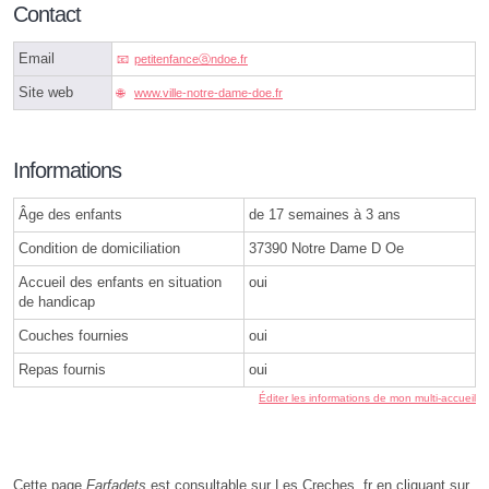
Contact
Email
petitenfanceⓐndoe.fr
Site web
www.ville-notre-dame-doe.fr
Informations
Âge des enfants
de 17 semaines à 3 ans
Condition de domiciliation
37390 Notre Dame D Oe
Accueil des enfants en situation
oui
de handicap
Couches fournies
oui
Repas fournis
oui
Éditer les informations de mon multi-accueil
Cette page
Farfadets
est consultable sur Les Creches .fr en cliquant sur