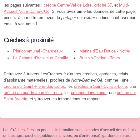
les pages suivantes :
crèche Centre-Val de Loire
,
crèche 37
, et
Multi-
Accueil Notre-Dame-d'Oé
. Si vous avez aimé les données de cette page,
pensez à la mettre en favori, la
partager
sur
twitter
ou bien la diffuser par
email à vos amis !
Crèches à proximité
Pluricommunal -Chanceaux
Marins d'Eau Douce - Notre-
S/Choisille-Parçay Meslay - Notre-
La Cabane d'Achille et Camille
Dame-d'Oé
Bulapi&Onidoo - Tours
Dame-d'Oé
- Parçay-Meslay
Retrouvez à travers LesCreches.fr d'autres crèches, garderies, relais
d'assistante maternelles, proches de
Notre-Dame-d'Oé
, comme : une
crèche sur Saint-Pierre-des-Corps
, les
crèches à Saint-Cyr-sur-Loire
, une
crèche autour de Joué-lès-Tours
, les
crèches dans Tours
, une
crèche sur
Saint-Avertin
, et y trouver les informations en rapport.
Les Crèches .fr est un portail d'information sur les modes d'accueil des enfants
en bas âge : crèches (publiques, privées, ou d'entreprise), garderies, relais