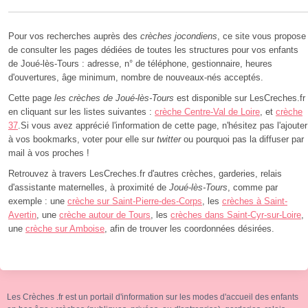
Pour vos recherches auprès des
crèches jocondiens
, ce site vous propose
de consulter les pages dédiées de toutes les structures pour vos enfants
de Joué-lès-Tours : adresse, n° de téléphone, gestionnaire, heures
d'ouvertures, âge minimum, nombre de nouveaux-nés acceptés.
Cette page
les crèches de Joué-lès-Tours
est disponible sur LesCreches.fr
en cliquant sur les listes suivantes :
crèche Centre-Val de Loire
, et
crèche
37
.Si vous avez apprécié l'information de cette page, n'hésitez pas l'ajouter
à vos bookmarks, voter pour elle sur
twitter
ou pourquoi pas la diffuser par
mail à vos proches !
Retrouvez à travers LesCreches.fr d'autres crèches, garderies, relais
d'assistante maternelles, à proximité de
Joué-lès-Tours
, comme par
exemple : une
crèche sur Saint-Pierre-des-Corps
, les
crèches à Saint-
Avertin
, une
crèche autour de Tours
, les
crèches dans Saint-Cyr-sur-Loire
,
une
crèche sur Amboise
, afin de trouver les coordonnées désirées.
Les Crèches .fr est un portail d'information sur les modes d'accueil des enfants