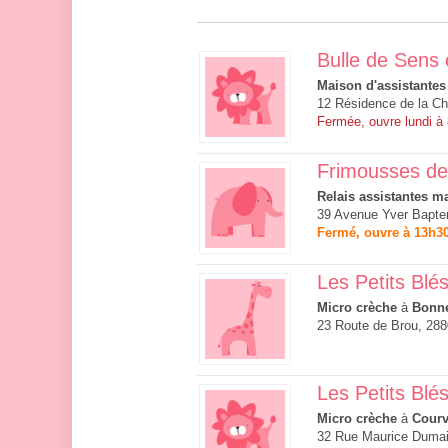
Bulle de Sens e
Maison d'assistantes
12 Résidence de la Ch
Fermée, ouvre lundi à
Frimousses de 
Relais assistantes ma
39 Avenue Yver Bapter
Fermé, ouvre à 13h3
Les Petits Blé
Micro crèche
à
Bonn
23 Route de Brou, 28
Les Petits Blés
Micro crèche
à
Courv
32 Rue Maurice Dumais