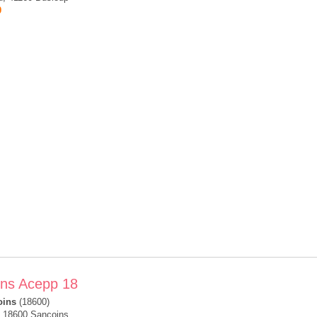
0
ons Acepp 18
oins
(18600)
, 18600 Sancoins