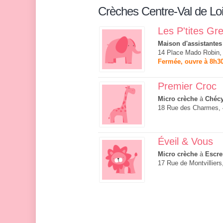
Crèches Centre-Val de Loi
Les P'tites Gre
Maison d'assistantes
14 Place Mado Robin,
Fermée, ouvre à 8h3
Premier Croc
Micro crèche
à
Chéc
18 Rue des Charmes,
Éveil & Vous
Micro crèche
à
Escr
17 Rue de Montvillier