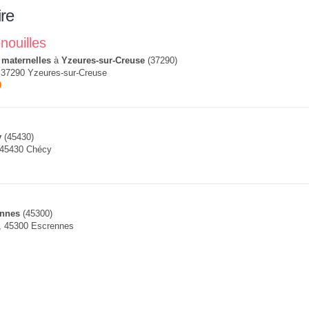
re
nouilles
 maternelles
à
Yzeures-sur-Creuse
(37290)
 37290 Yzeures-sur-Creuse
0
y
(45430)
 45430 Chécy
ennes
(45300)
s, 45300 Escrennes