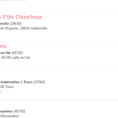
 P'tits Chouchoux
nville
(28630)
de l'Equerre, 28630 Gellainville
ons
-en-Val
(45740)
 45740 Lailly-en-Val
 maternelles
à
Tours
(37000)
100 Tours
0
mandeur
(45700)
Villemandeur