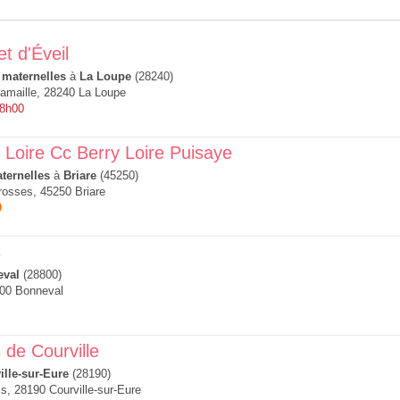
t d'Éveil
 maternelles
à
La Loupe
(28240)
amaille, 28240 La Loupe
 8h00
Loire Cc Berry Loire Puisaye
ternelles
à
Briare
(45250)
osses, 45250 Briare
0
s
eval
(28800)
800 Bonneval
 de Courville
ille-sur-Eure
(28190)
, 28190 Courville-sur-Eure