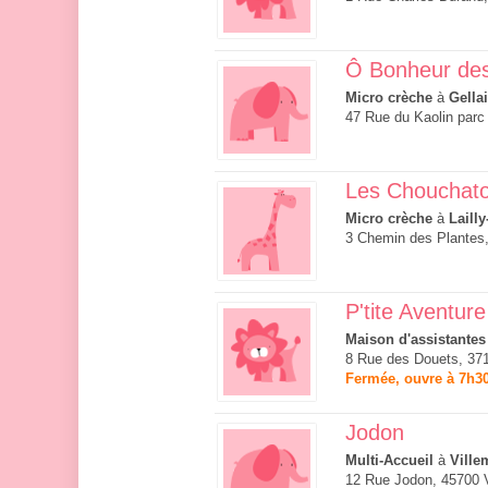
Ô Bonheur des
Micro crèche
à
Gellai
47 Rue du Kaolin parc 
Les Chouchat
Micro crèche
à
Lailly
3 Chemin des Plantes,
P'tite Aventure
Maison d'assistantes
8 Rue des Douets, 37
Fermée, ouvre à 7h3
Jodon
Multi-Accueil
à
Ville
12 Rue Jodon, 45700 