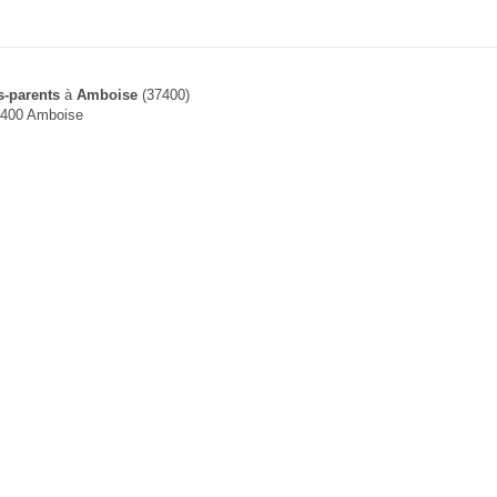
s-parents
à
Amboise
(37400)
37400 Amboise