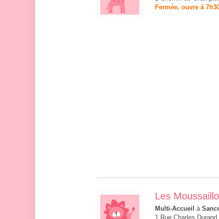
Fermée, ouvre à 7h3
Les Moussaill
Multi-Accueil
à
Sanc
1 Rue Charles Durand