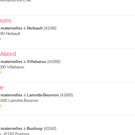
Mennetou-sur-Cher
sors
 maternelles
à
Herbault
(41190)
90 Herbault
0
'Abord
 maternelles
à
Villebarou
(41000)
000 Villebarou
0
te
 maternelles
à
Lamotte-Beuvron
(41600)
41600 Lamotte-Beuvron
0
 maternelles
à
Busloup
(41160)
, 41160 Busloup