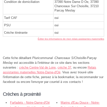
Condition de domiciliation
37390 Notre Dame D Oe, 37390
Chanceaux Sur Choisille, 37210
Parcay Meslay
Tarif CAF
oui
PSU
oui
Crèche itinérante
oui
Éditer les informations de mon relais assistantes maternelles
Cette fiche détaillant
Pluricommunal -Chanceaux S/Choisille-Parçay
Meslay
est accessible à l'intérieur de ce site dans les sections
suivantes :
crèche Centre-Val de Loire
,
crèche 37
, ou encore
Relais
assistantes maternelles Notre-Dame-d'Oé
. Vous avez trouvé utile
l'information de cette fiche, pensez à la bookmarker, la
recommander
sur
facebook
ou encore l'envoyer par courriel à vos contacts !
Crèches à proximité
Farfadets - Notre-Dame-d'Oé
Marins d'Eau Douce - Notre-