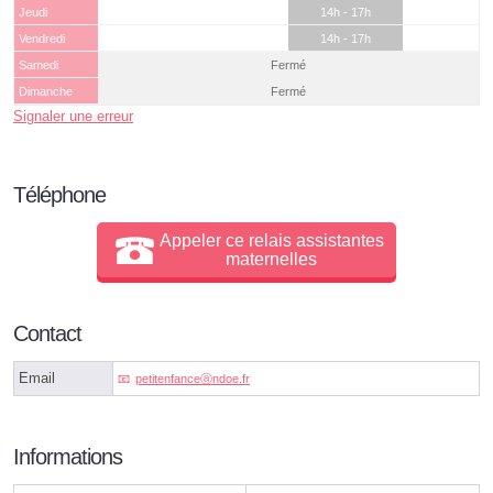
Jeudi
14h - 17h
Vendredi
14h - 17h
Samedi
Fermé
Dimanche
Fermé
Signaler une erreur
Téléphone
Appeler ce relais assistantes
maternelles
Contact
Email
petitenfanceⓐndoe.fr
Informations