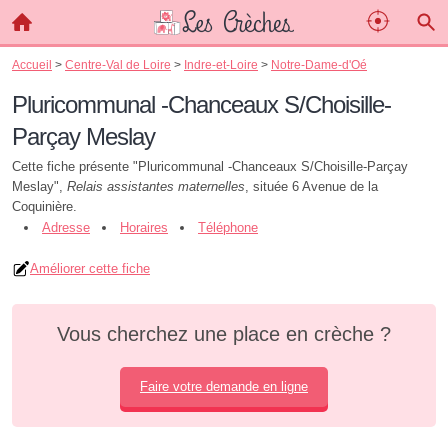
Accueil
>
Centre-Val de Loire
>
Indre-et-Loire
>
Notre-Dame-d'Oé
Pluricommunal -Chanceaux S/Choisille-
Parçay Meslay
Cette fiche présente "Pluricommunal -Chanceaux S/Choisille-Parçay
Meslay",
Relais assistantes maternelles
, située 6 Avenue de la
Coquinière.
Adresse
Horaires
Téléphone
Améliorer cette fiche
Vous cherchez une place en crèche ?
Faire votre demande en ligne