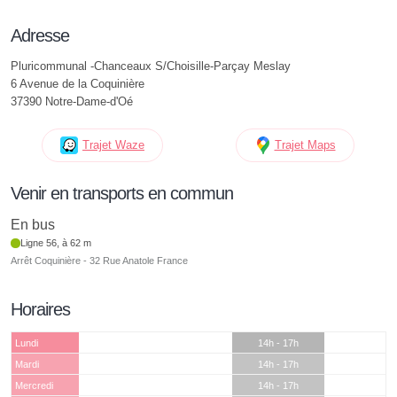
Adresse
Pluricommunal -Chanceaux S/Choisille-Parçay Meslay
6 Avenue de la Coquinière
37390 Notre-Dame-d'Oé
Trajet Waze
Trajet Maps
Venir en transports en commun
En bus
Ligne 56, à 62 m
Arrêt Coquinière - 32 Rue Anatole France
Horaires
Lundi
14h - 17h
Mardi
14h - 17h
Mercredi
14h - 17h