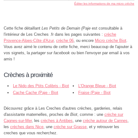
Éditer les informations de ma micro crèche
Cette fiche détaillant
Les Petits de Demain (Paje
est consultable à
l'intérieur de Les Creches .fr dans les pages suivantes :
crèche
Provence-Alpes-Côte d'Azur
,
crèche 06
, ou encore
Micro crèche Biot
.
Vous avez aimé le contenu de cette fiche, merci beaucoup de l'ajouter à
vos signets, la
partager
sur
facebook
ou bien l'envoyer par email à vos
amis !
Crèches à proximité
Le Nido des Ptits Colibris - Biot
L'Orange Bleue - Biot
Cache Cache (Paje - Biot
Fraise (Paje - Biot
Découvrez grâce à Les Creches d'autres crèches, garderies, relais
d'assistante maternelles, proches de
Biot
, comme : une
crèche sur
Cagnes-sur-Mer
, les
crèches à Antibes
, une
crèche autour de Cannes
,
les
crèches dans Nice
, une
crèche sur Grasse
, et y retrouver les
creches que vous recherchez.