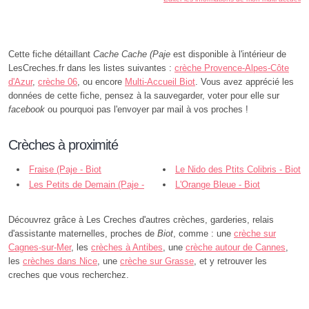
Cette fiche détaillant
Cache Cache (Paje
est disponible à l'intérieur de
LesCreches.fr dans les listes suivantes :
crèche Provence-Alpes-Côte
d'Azur
,
crèche 06
, ou encore
Multi-Accueil Biot
. Vous avez apprécié les
données de cette fiche, pensez à la sauvegarder, voter pour elle sur
facebook
ou pourquoi pas l'envoyer par mail à vos proches !
Crèches à proximité
Fraise (Paje - Biot
Le Nido des Ptits Colibris - Biot
Les Petits de Demain (Paje -
L'Orange Bleue - Biot
Biot
Découvrez grâce à Les Creches d'autres crèches, garderies, relais
d'assistante maternelles, proches de
Biot
, comme : une
crèche sur
Cagnes-sur-Mer
, les
crèches à Antibes
, une
crèche autour de Cannes
,
les
crèches dans Nice
, une
crèche sur Grasse
, et y retrouver les
creches que vous recherchez.