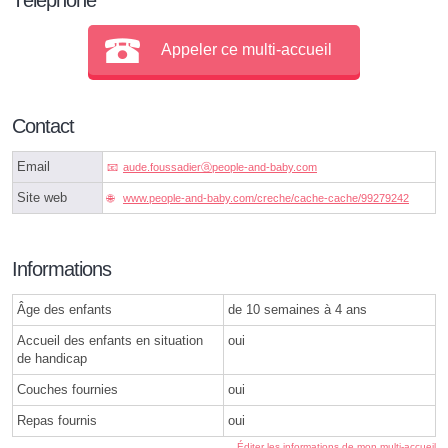
Appeler ce multi-accueil
Contact
Email
aude.foussadierⓐpeople-and-baby.com
Site web
www.people-and-baby.com/creche/cache-cache/99279242
Informations
Âge des enfants
de 10 semaines à 4 ans
Accueil des enfants en situation
oui
de handicap
Couches fournies
oui
Repas fournis
oui
Éditer les informations de mon multi-accueil