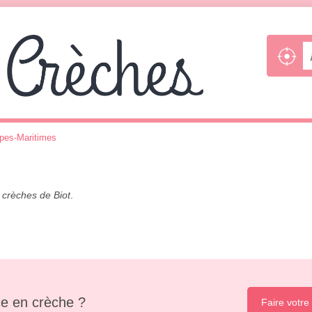
pes-Maritimes
s
crèches de Biot
.
e en crèche ?
Faire votre