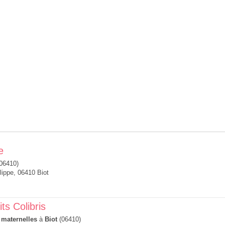
e
06410)
lippe, 06410 Biot
ts Colibris
 maternelles
à
Biot
(06410)