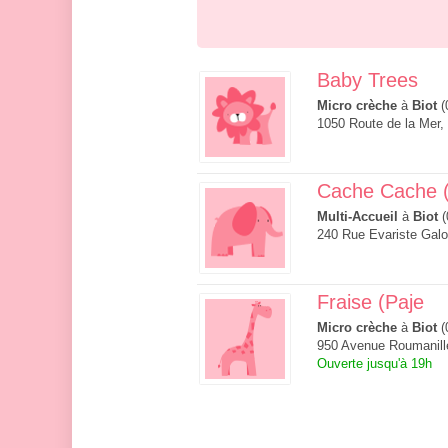
Baby Trees
Micro crèche
à
Biot
(
1050 Route de la Mer,
Cache Cache 
Multi-Accueil
à
Biot
(
240 Rue Evariste Galo
Fraise (Paje
Micro crèche
à
Biot
(
950 Avenue Roumanill
Ouverte jusqu'à 19h