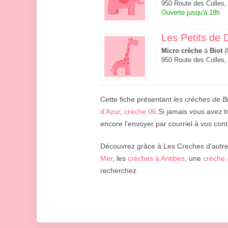
950 Route des Colles,
Ouverte jusqu'à 18h
Les Petits de 
Micro crèche
à
Biot
(
950 Route des Colles,
Cette fiche présentant
les crèches de B
d'Azur
,
crèche 06
.Si jamais vous avez t
encore l'envoyer par courriel à vos cont
Découvrez grâce à Les Creches d'autres
Mer
, les
crèches à Antibes
, une
crèche 
recherchez.