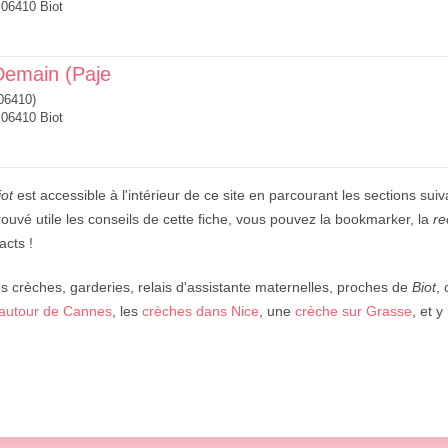
 06410 Biot
Demain (Paje
06410)
 06410 Biot
iot
est accessible à l'intérieur de ce site en parcourant les sections sui
rouvé utile les conseils de cette fiche, vous pouvez la bookmarker, la
r
acts !
 crèches, garderies, relais d'assistante maternelles, proches de
Biot
,
autour de Cannes
, les
crèches dans Nice
, une
crèche sur Grasse
, et 