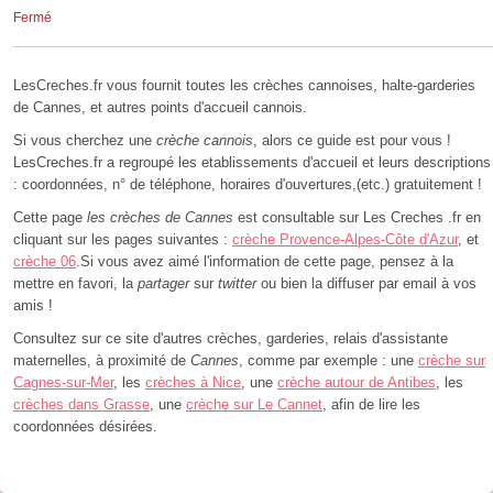
Fermé
LesCreches.fr vous fournit toutes les crèches cannoises, halte-garderies
de Cannes, et autres points d'accueil cannois.
Si vous cherchez une
crèche cannois
, alors ce guide est pour vous !
LesCreches.fr a regroupé les etablissements d'accueil et leurs descriptions
: coordonnées, n° de téléphone, horaires d'ouvertures,(etc.) gratuitement !
Cette page
les crèches de Cannes
est consultable sur Les Creches .fr en
cliquant sur les pages suivantes :
crèche Provence-Alpes-Côte d'Azur
, et
crèche 06
.Si vous avez aimé l'information de cette page, pensez à la
mettre en favori, la
partager
sur
twitter
ou bien la diffuser par email à vos
amis !
Consultez sur ce site d'autres crèches, garderies, relais d'assistante
maternelles, à proximité de
Cannes
, comme par exemple : une
crèche sur
Cagnes-sur-Mer
, les
crèches à Nice
, une
crèche autour de Antibes
, les
crèches dans Grasse
, une
crèche sur Le Cannet
, afin de lire les
coordonnées désirées.