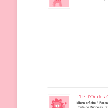
L'Ile d'Or des
Micro crèche
à
Forca
Route de Brignoles, 83