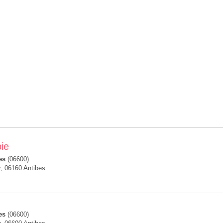
ie
es
(06600)
r, 06160 Antibes
es
(06600)