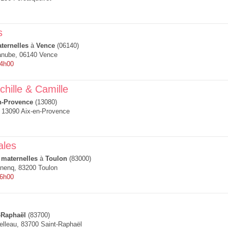
s
ternelles
à
Vence
(06140)
anube, 06140 Vence
14h00
hille & Camille
n-Provence
(13080)
 13090 Aix-en-Provence
ales
 maternelles
à
Toulon
(83000)
nenq, 83200 Toulon
 6h00
-Raphaël
(83700)
lleau, 83700 Saint-Raphaël