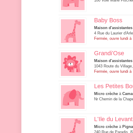
180 Voie Marie Fische
Baby Boss
Maison d'assistantes
4 Rue du Laurier d'Arl
Fermée, ouvre lundi à
Grandi'Ose
Maison d'assistantes
1043 Route du Village
Fermée, ouvre lundi à
Les Petites Bou
Micro crèche
à
Camar
Nr Chemin de la Chape
L'Ile du Levan
Micro crèche
à
Pign
240 Rue de Paradis, 