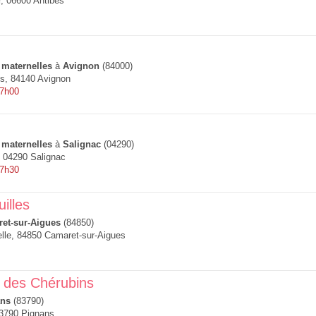
r, 06600 Antibes
 maternelles
à
Avignon
(84000)
es, 84140 Avignon
 7h00
 maternelles
à
Salignac
(04290)
, 04290 Salignac
 7h30
illes
et-sur-Aigues
(84850)
lle, 84850 Camaret-sur-Aigues
t des Chérubins
ans
(83790)
83790 Pignans