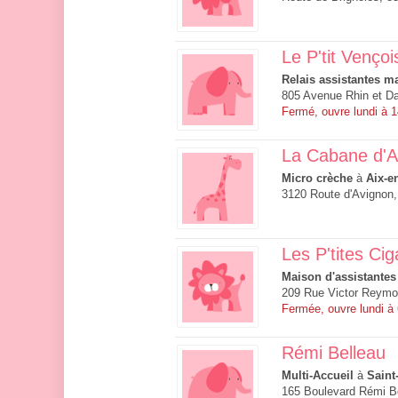
Le P'tit Vençoi
Relais assistantes ma
805 Avenue Rhin et D
Fermé, ouvre lundi à 
La Cabane d'Ac
Micro crèche
à
Aix-e
3120 Route d'Avignon,
Les P'tites Cig
Maison d'assistantes
209 Rue Victor Reymo
Fermée, ouvre lundi à
Rémi Belleau
Multi-Accueil
à
Saint
165 Boulevard Rémi Be