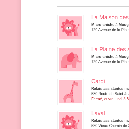
La Maison des
Micro crèche
à
Moug
129 Avenue de la Plai
La Plaine des
Micro crèche
à
Moug
129 Avenue de la Plai
Cardi
Relais assistantes ma
580 Route de Saint Je
Fermé, ouvre lundi à 
Laval
Relais assistantes ma
580 Vieux Chemin de S