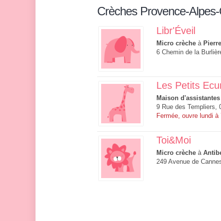
Crèches Provence-Alpes-
Libr'Éveil
Micro crèche
à
Pierre
6 Chemin de la Burlièr
Les Petits Ecu
Maison d'assistantes
9 Rue des Templiers, 
Fermée, ouvre lundi à
Toi&Moi
Micro crèche
à
Antib
249 Avenue de Cannes