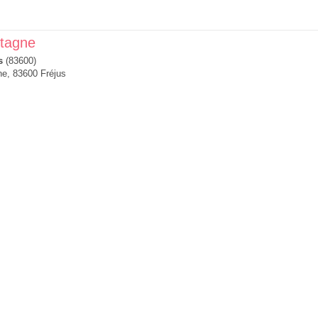
ntagne
s
(83600)
e, 83600 Fréjus