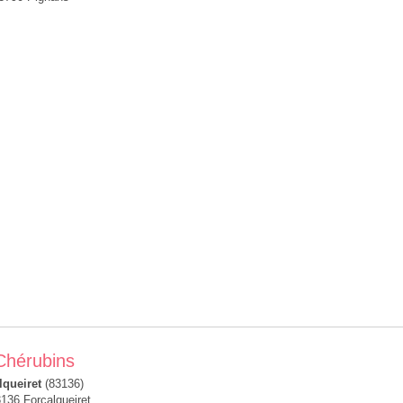
 Chérubins
lqueiret
(83136)
136 Forcalqueiret