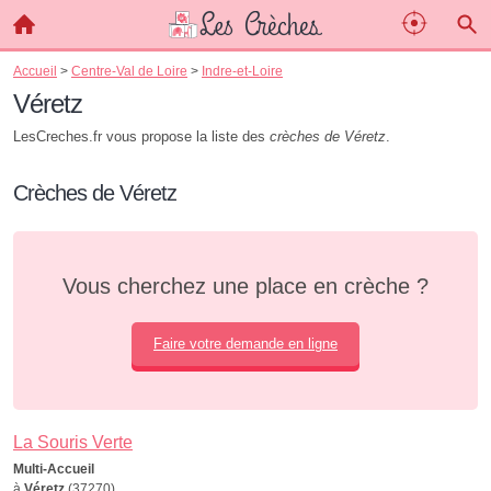
Accueil
>
Centre-Val de Loire
>
Indre-et-Loire
Véretz
LesCreches.fr vous propose la liste des
crèches de Véretz
.
Crèches de Véretz
Vous cherchez une place en crèche ?
Faire votre demande en ligne
La Souris Verte
Multi-Accueil
à
Véretz
(37270)