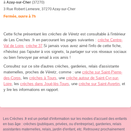
à
Azay-sur-Cher
(37270)
3 Rue Robert Lemesre, 37270 Azay-sur-Cher
Fermée, ouvre à 7h
Cette fiche présentant
les crèches de Véretz
est consultable à l'intérieur
de Les Creches .fr en parcourant les pages suivantes :
crèche Centre-
Val de Loire
,
crèche 37
.Si jamais vous avez aimé l'info de cette fiche,
n'hésitez pas l'ajouter à vos signets, la
partager
sur vos réseaux sociaux
ou bien l'envoyer par email à vos amis !
Consultez sur ce site d'autres crèches, garderies, relais d'assistante
maternelles, proches de
Véretz
, comme : une
crèche sur Saint-Pierre-
des-Corps
, les
crèches à Tours
, une
crèche autour de Saint-Cyr-sur-
Loire
, les
crèches dans Joué-lès-Tours
, une
crèche sur Saint-Avertin
, et
y lire les informations en rapport.
Les Crèches .fr est un portail d'information sur les modes d'accueil des enfants
en bas âge : crèches (publiques, privées, ou d'entreprise), garderies, relais
assistantes maternelles, relais, jardin d'enfant, etc. Retrouvez prochainement