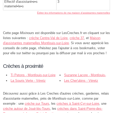
Effectif d'assistant•e•s
3
maternel•le•s
Éditer les informations de ma maison d'assistantes maternelles
Cette page
Mixinours
est disponible sur LesCreches.fr en cliquant sur les
listes suivantes :
crèche Centre-Val de Loire
,
crèche 37
, et
Maison
d'assistantes maternelles Montlouis-sur-Loire
. Si vous avez apprécié les
conseils de cette page, n'hésitez pas l'ajouter à vos bookmarks, voter
pour elle sur
twitter
ou pourquoi pas la diffuser par mail à vos proches !
Crèches à proximité
Ti Petons - Montlouis-sur-Loire
Suzanne Lacore - Montlouis-
La Souris Verte - Véretz
sur-Loire
Les Cher'ubins - Véretz
Découvrez aussi grâce à Les Creches d'autres crèches, garderies, relais
d'assistante maternelles, près de
Montlouis-sur-Loire
, comme par
exemple : une
crèche sur Tours
, les
crèches à Saint-Cyr-sur-Loire
, une
crèche autour de Joué-lès-Tours
, les
crèches dans Saint-Pierre-des-