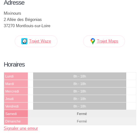
Adresse
Mixinours
2 Allée des Bégonias
37270 Montlouis-sur-Loire
Trajet Waze
Trajet Maps
Horaires
Lundi
8h - 18h
Mardi
8h - 18h
Mercredi
8h - 18h
Jeudi
8h - 18h
Vendredi
8h - 18h
Samedi
Fermé
Dimanche
Fermé
Signaler une erreur