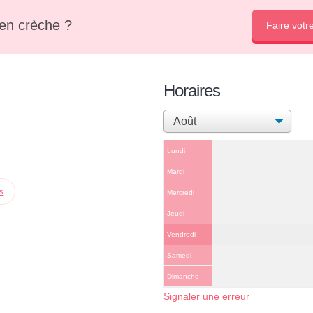
en crèche ?
Faire votr
Horaires
Lundi
Mardi
ps
Mercredi
Jeudi
Vendredi
Samedi
Dimanche
Signaler une erreur