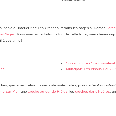
ultable à l'intérieur de Les Creches .fr dans les pages suivantes :
crèc
es-Plages
. Vous avez aimé l'information de cette fiche, merci beaucoup 
l à vos amis !
Sucre d'Orge - Six-Fours-les-
ges
Muncipale Les Bisous Doux - 
ches, garderies, relais d'assistante maternelles, près de
Six-Fours-les-
yne-sur-Mer
, une
crèche autour de Fréjus
, les
crèches dans Hyères
, u