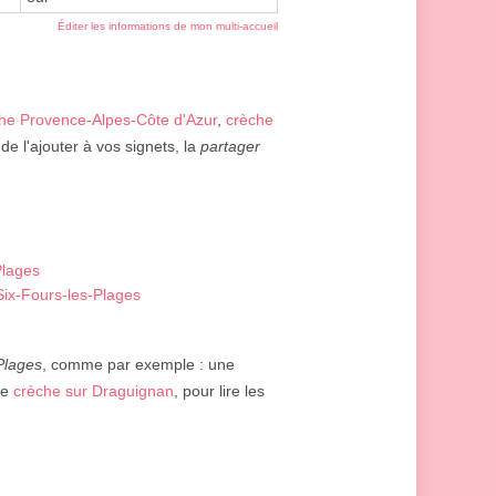
Éditer les informations de mon multi-accueil
he Provence-Alpes-Côte d'Azur
,
crèche
de l'ajouter à vos signets, la
partager
Plages
Six-Fours-les-Plages
Plages
, comme par exemple : une
ne
crèche sur Draguignan
, pour lire les