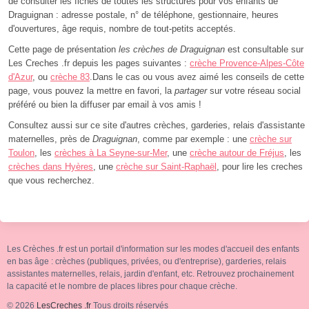
de consulter les fiches de toutes les structures pour vos enfants de
Draguignan : adresse postale, n° de téléphone, gestionnaire, heures
d'ouvertures, âge requis, nombre de tout-petits acceptés.
Cette page de présentation
les crèches de Draguignan
est consultable sur
Les Creches .fr depuis les pages suivantes :
crèche Provence-Alpes-Côte
d'Azur
, ou
crèche 83
.Dans le cas ou vous avez aimé les conseils de cette
page, vous pouvez la mettre en favori, la
partager
sur votre réseau social
préféré ou bien la diffuser par email à vos amis !
Consultez aussi sur ce site d'autres crèches, garderies, relais d'assistante
maternelles, près de
Draguignan
, comme par exemple : une
crèche sur
Toulon
, les
crèches à La Seyne-sur-Mer
, une
crèche autour de Fréjus
, les
crèches dans Hyères
, une
crèche sur Saint-Raphaël
, pour lire les creches
que vous recherchez.
Les Crèches .fr est un portail d'information sur les modes d'accueil des enfants
en bas âge : crèches (publiques, privées, ou d'entreprise), garderies, relais
assistantes maternelles, relais, jardin d'enfant, etc. Retrouvez prochainement
la capacité et le nombre de places libres pour chaque crèche.
© 2026
LesCreches .fr
Tous droits réservés