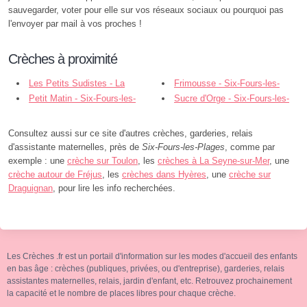
sauvegarder, voter pour elle sur vos réseaux sociaux ou pourquoi pas
l'envoyer par mail à vos proches !
Crèches à proximité
Les Petits Sudistes - La
Frimousse - Six-Fours-les-
Seyne-sur-Mer
Petit Matin - Six-Fours-les-
Plages
Sucre d'Orge - Six-Fours-les-
Plages
Plages
Consultez aussi sur ce site d'autres crèches, garderies, relais
d'assistante maternelles, près de
Six-Fours-les-Plages
, comme par
exemple : une
crèche sur Toulon
, les
crèches à La Seyne-sur-Mer
, une
crèche autour de Fréjus
, les
crèches dans Hyères
, une
crèche sur
Draguignan
, pour lire les info recherchées.
Les Crèches .fr est un portail d'information sur les modes d'accueil des enfants
en bas âge : crèches (publiques, privées, ou d'entreprise), garderies, relais
assistantes maternelles, relais, jardin d'enfant, etc. Retrouvez prochainement
la capacité et le nombre de places libres pour chaque crèche.