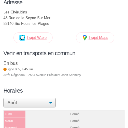
Adresse
Les Chérubins
48 Rue de la Seyne Sur Mer
83140 Six-Fours-les-Plages
Trajet Waze
Trajet Maps
Venir en transports en commun
En bus
Ligne 885, à 453 m
Arrêt Négadoux - 2564 Avenue Président John Kennedy
Horaires
Lundi
Fermé
Mardi
Fermé
Mercredi
Fermé