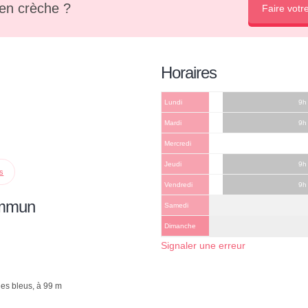
en crèche ?
Faire votr
Horaires
Lundi
9h
Mardi
9h
Mercredi
Jeudi
9h
ps
Vendredi
9h
ommun
Samedi
Dimanche
Signaler une erreur
des bleus, à 99 m