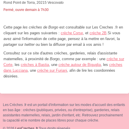
Rond Point de Torra, 20215 Vescovato
Fermé, ouvre demain à 7h30
Cette page
les crèches de Borgo
est consultable sur Les Creches .fr en
cliquant sur les pages suivantes :
crèche Corse
, et
crèche 2B
.Si vous
avez aimé l'information de cette page, pensez à la mettre en favori, la
partager
sur
twitter
ou bien la diffuser par email à vos amis !
Consultez sur ce site d'autres crèches, garderies, relais d'assistante
maternelles, à proximité de
Borgo
, comme par exemple : une
crèche sur
Corte
, les
crèches à Bastia
, une
crèche autour de Biguglia
, les
crèches
dans Lucciana
, une
crèche sur Furiani
, afin de lire les coordonnées
désirées.
Les Crèches .fr est un portail d'information sur les modes d'accueil des enfants
en bas âge : crèches (publiques, privées, ou d'entreprise), garderies, relais
assistantes maternelles, relais, jardin d'enfant, etc. Retrouvez prochainement
la capacité et le nombre de places libres pour chaque crèche.
© 2026
LesCreches .fr
Tous droits réservés