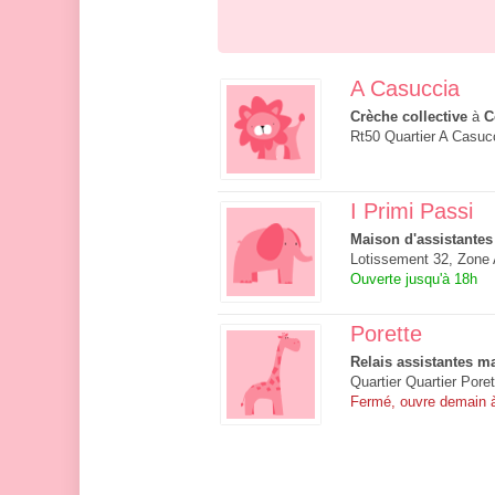
A Casuccia
Crèche collective
à
C
Rt50 Quartier A Casuc
I Primi Passi
Maison d'assistantes
Lotissement 32, Zone 
Ouverte jusqu'à 18h
Porette
Relais assistantes ma
Quartier Quartier Pore
Fermé, ouvre demain 