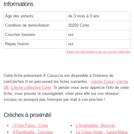
Informations
Âge des enfants
de 3 mois à 3 ans
Condition de domiciliation
20250 Corte
Couches fournies
oui
Repas fournis
oui
Éditer les informations de ma crèche collective
Cette fiche présentant
A Casuccia
est disponible à l'intérieur de
LesCreches.fr en parcourant les listes suivantes :
crèche Corse
,
crèche
2B
,
Crèche collective Corte
. Si jamais vous avez apprécié l'info de cette
fiche, vous pouvez la sauvegarder, voter pour elle sur vos réseaux
sociaux ou pourquoi pas l'envoyer par mail à vos proches !
Crèches à proximité
I Primi Passi - Corte
L'Anghjulella - Bisinchi
A Rundinella - Cervione
La Costa Verde - Santa-Maria-