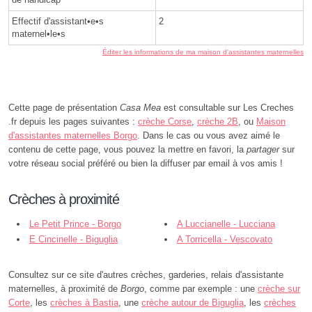
Effectif d'assistant•e•s
2
maternel•le•s
Éditer les informations de ma maison d'assistantes maternelles
Cette page de présentation
Casa Mea
est consultable sur Les Creches
.fr depuis les pages suivantes :
crèche Corse
,
crèche 2B
, ou
Maison
d'assistantes maternelles Borgo
. Dans le cas ou vous avez aimé le
contenu de cette page, vous pouvez la mettre en favori, la
partager
sur
votre réseau social préféré ou bien la diffuser par email à vos amis !
Crèches à proximité
Le Petit Prince - Borgo
A Luccianelle - Lucciana
E Cincinelle - Biguglia
A Torricella - Vescovato
Consultez sur ce site d'autres crèches, garderies, relais d'assistante
maternelles, à proximité de
Borgo
, comme par exemple : une
crèche sur
Corte
, les
crèches à Bastia
, une
crèche autour de Biguglia
, les
crèches