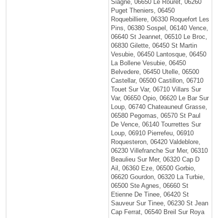
Siagne, 06650 Le Rouret, 06260
Puget Theniers, 06450
Roquebilliere, 06330 Roquefort Les
Pins, 06380 Sospel, 06140 Vence,
06640 St Jeannet, 06510 Le Broc,
06830 Gilette, 06450 St Martin
Vesubie, 06450 Lantosque, 06450
La Bollene Vesubie, 06450
Belvedere, 06450 Utelle, 06500
Castellar, 06500 Castillon, 06710
Touet Sur Var, 06710 Villars Sur
Var, 06650 Opio, 06620 Le Bar Sur
Loup, 06740 Chateauneuf Grasse,
06580 Pegomas, 06570 St Paul
De Vence, 06140 Tourrettes Sur
Loup, 06910 Pierrefeu, 06910
Roquesteron, 06420 Valdeblore,
06230 Villefranche Sur Mer, 06310
Beaulieu Sur Mer, 06320 Cap D
Ail, 06360 Eze, 06500 Gorbio,
06620 Gourdon, 06320 La Turbie,
06500 Ste Agnes, 06660 St
Etienne De Tinee, 06420 St
Sauveur Sur Tinee, 06230 St Jean
Cap Ferrat, 06540 Breil Sur Roya