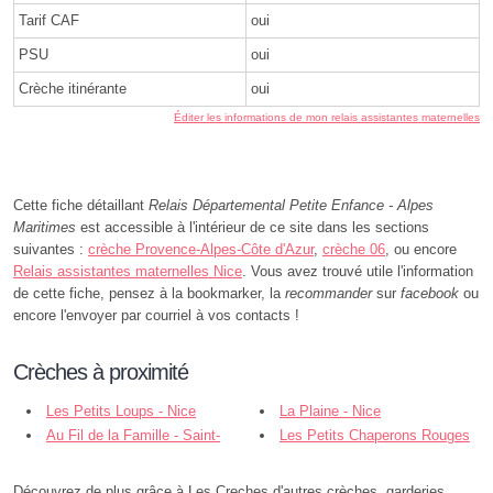
Tarif CAF
oui
PSU
oui
Crèche itinérante
oui
Éditer les informations de mon relais assistantes maternelles
Cette fiche détaillant
Relais Départemental Petite Enfance - Alpes
Maritimes
est accessible à l'intérieur de ce site dans les sections
suivantes :
crèche Provence-Alpes-Côte d'Azur
,
crèche 06
, ou encore
Relais assistantes maternelles Nice
. Vous avez trouvé utile l'information
de cette fiche, pensez à la bookmarker, la
recommander
sur
facebook
ou
encore l'envoyer par courriel à vos contacts !
Crèches à proximité
Les Petits Loups - Nice
La Plaine - Nice
Au Fil de la Famille - Saint-
Les Petits Chaperons Rouges
Laurent-du-Var
Sainte Marguerite - Nice
Découvrez de plus grâce à Les Creches d'autres crèches, garderies,