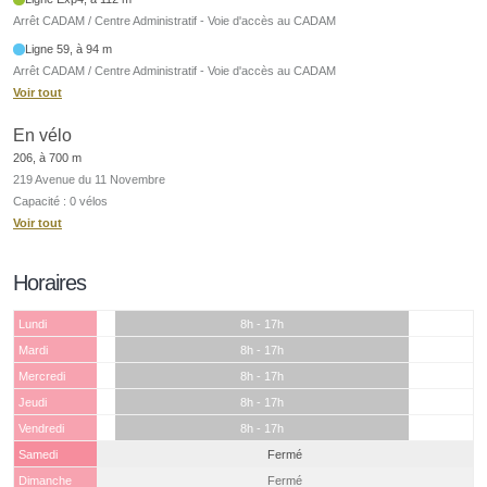
Arrêt CADAM / Centre Administratif - Voie d'accès au CADAM
Ligne 59, à 94 m
Arrêt CADAM / Centre Administratif - Voie d'accès au CADAM
Voir tout
En vélo
206, à 700 m
219 Avenue du 11 Novembre
Capacité : 0 vélos
Voir tout
Horaires
Lundi
8h - 17h
Mardi
8h - 17h
Mercredi
8h - 17h
Jeudi
8h - 17h
Vendredi
8h - 17h
Samedi
Fermé
Dimanche
Fermé