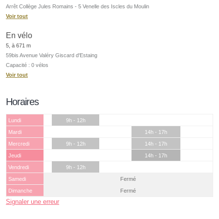
Arrêt Collège Jules Romains - 5 Venelle des Iscles du Moulin
Voir tout
En vélo
5, à 671 m
59bis Avenue Valéry Giscard d'Estaing
Capacité : 0 vélos
Voir tout
Horaires
Lundi
9h - 12h
Mardi
14h - 17h
Mercredi
9h - 12h
14h - 17h
Jeudi
14h - 17h
Vendredi
9h - 12h
Samedi
Fermé
Dimanche
Fermé
Signaler une erreur