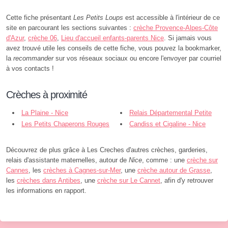
Cette fiche présentant
Les Petits Loups
est accessible à l'intérieur de ce
site en parcourant les sections suivantes :
crèche Provence-Alpes-Côte
d'Azur
,
crèche 06
,
Lieu d'accueil enfants-parents Nice
. Si jamais vous
avez trouvé utile les conseils de cette fiche, vous pouvez la bookmarker,
la
recommander
sur vos réseaux sociaux ou encore l'envoyer par courriel
à vos contacts !
Crèches à proximité
La Plaine - Nice
Relais Départemental Petite
Les Petits Chaperons Rouges
Enfance - Alpes Maritimes - Nice
Candiss et Cigaline - Nice
Sainte Marguerite - Nice
Découvrez de plus grâce à Les Creches d'autres crèches, garderies,
relais d'assistante maternelles, autour de
Nice
, comme : une
crèche sur
Cannes
, les
crèches à Cagnes-sur-Mer
, une
crèche autour de Grasse
,
les
crèches dans Antibes
, une
crèche sur Le Cannet
, afin d'y retrouver
les informations en rapport.