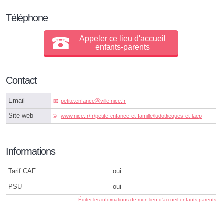
Téléphone
Appeler ce lieu d'accueil
enfants-parents
Contact
Email
petite.enfanceⓐville-nice.fr
Site web
www.nice.fr/fr/petite-enfance-et-famille/ludotheques-et-laep
Informations
Tarif CAF
oui
PSU
oui
Éditer les informations de mon lieu d'accueil enfants-parents