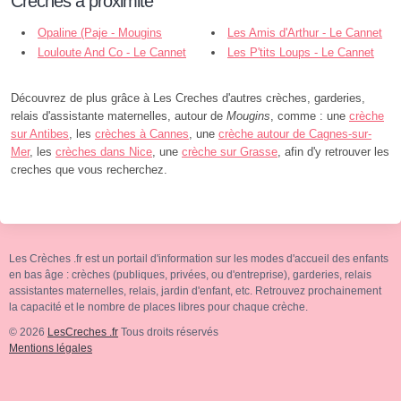
Crèches à proximité
Opaline (Paje - Mougins
Les Amis d'Arthur - Le Cannet
Louloute And Co - Le Cannet
Les P'tits Loups - Le Cannet
Découvrez de plus grâce à Les Creches d'autres crèches, garderies,
relais d'assistante maternelles, autour de
Mougins
, comme : une
crèche
sur Antibes
, les
crèches à Cannes
, une
crèche autour de Cagnes-sur-
Mer
, les
crèches dans Nice
, une
crèche sur Grasse
, afin d'y retrouver les
creches que vous recherchez.
Les Crèches .fr est un portail d'information sur les modes d'accueil des enfants
en bas âge : crèches (publiques, privées, ou d'entreprise), garderies, relais
assistantes maternelles, relais, jardin d'enfant, etc. Retrouvez prochainement
la capacité et le nombre de places libres pour chaque crèche.
© 2026
LesCreches .fr
Tous droits réservés
Mentions légales