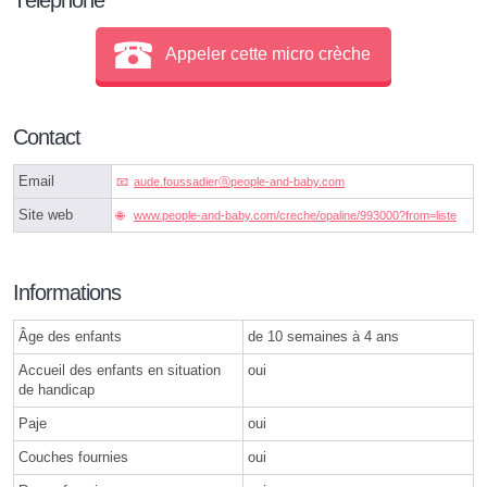
Appeler cette micro crèche
Contact
Email
aude.foussadierⓐpeople-and-baby.com
Site web
www.people-and-baby.com/creche/opaline/993000?from=liste
Informations
Âge des enfants
de 10 semaines à 4 ans
Accueil des enfants en situation
oui
de handicap
Paje
oui
Couches fournies
oui