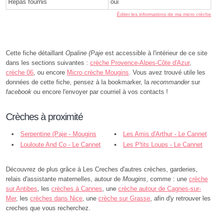
Repas fournis
oui
Éditer les informations de ma micro crèche
Cette fiche détaillant
Opaline (Paje
est accessible à l'intérieur de ce site
dans les sections suivantes :
crèche Provence-Alpes-Côte d'Azur
,
crèche 06
, ou encore
Micro crèche Mougins
. Vous avez trouvé utile les
données de cette fiche, pensez à la bookmarker, la
recommander
sur
facebook
ou encore l'envoyer par courriel à vos contacts !
Crèches à proximité
Serpentine (Paje - Mougins
Les Amis d'Arthur - Le Cannet
Louloute And Co - Le Cannet
Les P'tits Loups - Le Cannet
Découvrez de plus grâce à Les Creches d'autres crèches, garderies,
relais d'assistante maternelles, autour de
Mougins
, comme : une
crèche
sur Antibes
, les
crèches à Cannes
, une
crèche autour de Cagnes-sur-
Mer
, les
crèches dans Nice
, une
crèche sur Grasse
, afin d'y retrouver les
creches que vous recherchez.