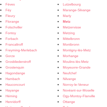
Fèves
Lutzelbourg
Féy
Marange-Silvange
Fleury
Marly
Florange
Metz
Folschviller
Metzervisse
Fontoy
Metzing
Forbach
Mittelbronn
Francaltroff
Montbronn
Freyming-Merlebach
Montigny-lès-Metz
Gorze
Morhange
Grosbliederstroff
Moulins-lès-Metz
Grostenquin
Moyeuvre-Grande
Hagondange
Neufchef
Hambach
Nilvange
Hauconcourt
Norroy-le-Veneur
Hayange
Novéant-sur-Moselle
Héming
Ogy-Montoy-Flanville
Henridorff
Ottange