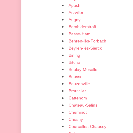
Apach
Arzviller
Augny
Bambiderstroff
Basse-Ham
Behren-lès-Forbach
Beyren-lès-Sierck
Bining
Bitche
Boulay-Moselle
Bousse
Bouzonville
Brouviller
Cattenom
Château-Salins
Cheminot
Chesny
Courcelles-Chaussy