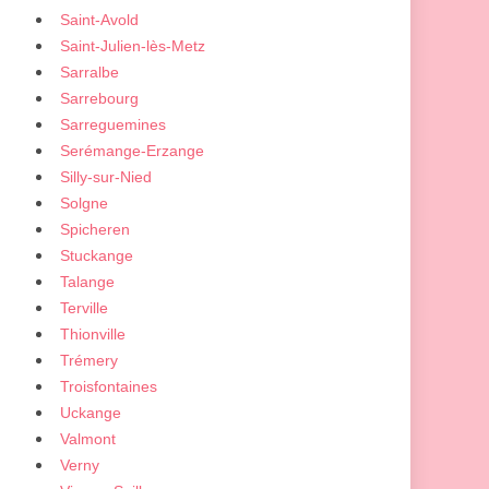
Saint-Avold
Saint-Julien-lès-Metz
Sarralbe
Sarrebourg
Sarreguemines
Serémange-Erzange
Silly-sur-Nied
Solgne
Spicheren
Stuckange
Talange
Terville
Thionville
Trémery
Troisfontaines
Uckange
Valmont
Verny