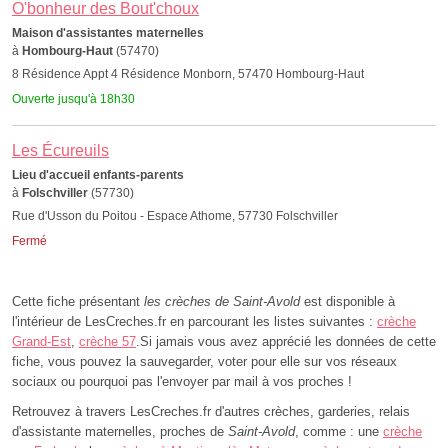
O'bonheur des Bout'choux
Maison d'assistantes maternelles
à
Hombourg-Haut
(57470)
8 Résidence Appt 4 Résidence Monborn, 57470 Hombourg-Haut
Ouverte jusqu'à 18h30
Les Écureuils
Lieu d'accueil enfants-parents
à
Folschviller
(57730)
Rue d'Usson du Poitou - Espace Athome, 57730 Folschviller
Fermé
Cette fiche présentant
les crèches de Saint-Avold
est disponible à
l'intérieur de LesCreches.fr en parcourant les listes suivantes :
crèche
Grand-Est
,
crèche 57
.Si jamais vous avez apprécié les données de cette
fiche, vous pouvez la sauvegarder, voter pour elle sur vos réseaux
sociaux ou pourquoi pas l'envoyer par mail à vos proches !
Retrouvez à travers LesCreches.fr d'autres crèches, garderies, relais
d'assistante maternelles, proches de
Saint-Avold
, comme : une
crèche