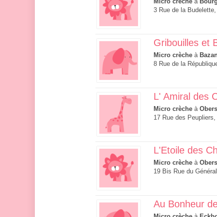
Micro crèche
à
Bourg
3 Rue de la Budelette
Gribouilles et 
Micro crèche
à
Bazan
8 Rue de la Républiqu
L' Amiral des 
Micro crèche
à
Obers
17 Rue des Peupliers
L'Etoile des C
Micro crèche
à
Obers
19 Bis Rue du Généra
Au Bonheur de
Micro crèche
à
Eckb