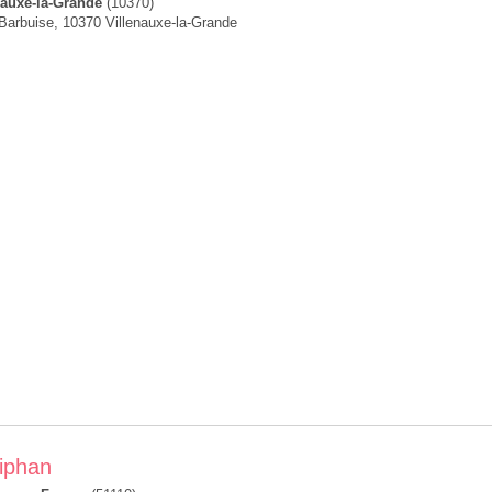
nauxe-la-Grande
(10370)
Barbuise, 10370 Villenauxe-la-Grande
liphan