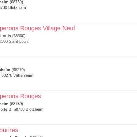
heim
(68730)
68730 Blotzheim
aperons Rouges Village Neuf
-Louis
(68300)
8300 Saint-Louis
nheim
(68270)
, 68270 Wittenheim
aperons Rouges
heim
(68730)
Porte B, 68730 Blotzheim
ourires