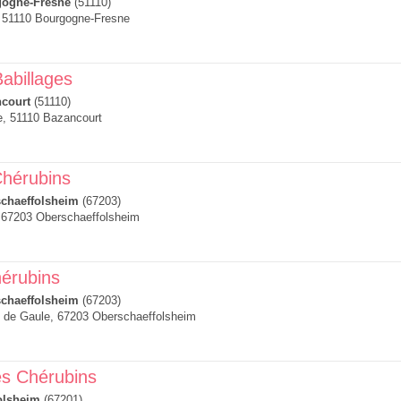
ogne-Fresne
(51110)
, 51110 Bourgogne-Fresne
Babillages
court
(51110)
e, 51110 Bazancourt
Chérubins
chaeffolsheim
(67203)
, 67203 Oberschaeffolsheim
hérubins
chaeffolsheim
(67203)
l de Gaule, 67203 Oberschaeffolsheim
s Chérubins
olsheim
(67201)