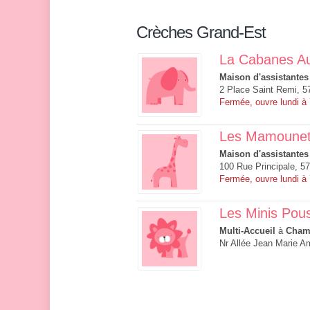
Crèches Grand-Est
La Cabanes A
Maison d'assistantes
2 Place Saint Remi, 57
Fermée, ouvre lundi à
Les Mamounet
Maison d'assistantes
100 Rue Principale, 5
Fermée, ouvre lundi à
Les Minis Pou
Multi-Accueil
à
Cham
Nr Allée Jean Marie A