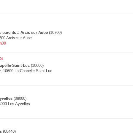
s-parents
à
Arcis-sur-Aube
(10700)
700 Arcis-sur-Aube
9h00
s
apelle-Saint-Luc
(10600)
r, 10600 La Chapelle-Saint-Luc
yvelles
(08000)
8000 Les Ayvelles
s
(08440)