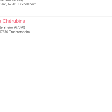
clerc, 67201 Eckbolsheim
s Chérubins
tersheim
(67370)
 67370 Truchtersheim