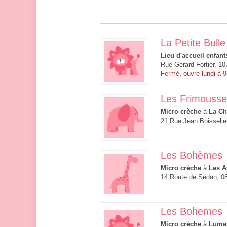
La Petite Bulle
Lieu d'accueil enfant
Rue Gérard Fortier, 10
Fermé, ouvre lundi à 
Les Frimousse
Micro crèche
à
La Ch
21 Rue Jean Boisselie
Les Bohèmes
Micro crèche
à
Les A
14 Route de Sedan, 0
Les Bohemes
Micro crèche
à
Lume