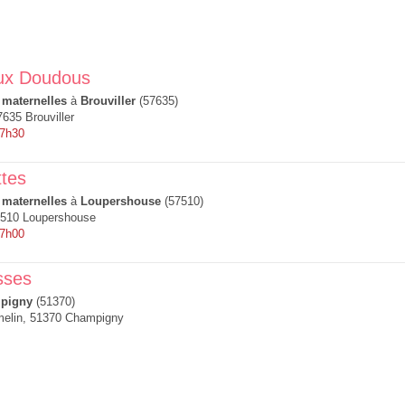
ux Doudous
 maternelles
à
Brouviller
(57635)
635 Brouviller
 7h30
tes
 maternelles
à
Loupershouse
(57510)
7510 Loupershouse
 7h00
sses
pigny
(51370)
melin, 51370 Champigny