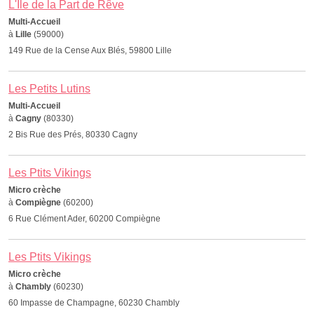
L'Ile de la Part de Rêve
Multi-Accueil
à
Lille
(59000)
149 Rue de la Cense Aux Blés, 59800 Lille
Les Petits Lutins
Multi-Accueil
à
Cagny
(80330)
2 Bis Rue des Prés, 80330 Cagny
Les Ptits Vikings
Micro crèche
à
Compiègne
(60200)
6 Rue Clément Ader, 60200 Compiègne
Les Ptits Vikings
Micro crèche
à
Chambly
(60230)
60 Impasse de Champagne, 60230 Chambly