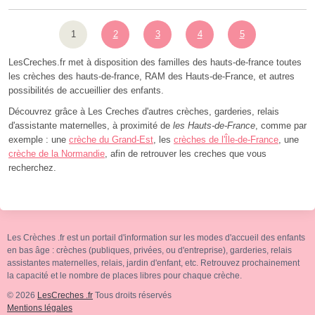
1
2
3
4
5
LesCreches.fr met à disposition des familles des hauts-de-france toutes
les crèches des hauts-de-france, RAM des Hauts-de-France, et autres
possibilités de accueillier des enfants.
Découvrez grâce à Les Creches d'autres crèches, garderies, relais
d'assistante maternelles, à proximité de
les Hauts-de-France
, comme par
exemple : une
crèche du Grand-Est
, les
crèches de l'Île-de-France
, une
crèche de la Normandie
, afin de retrouver les creches que vous
recherchez.
Les Crèches .fr est un portail d'information sur les modes d'accueil des enfants
en bas âge : crèches (publiques, privées, ou d'entreprise), garderies, relais
assistantes maternelles, relais, jardin d'enfant, etc. Retrouvez prochainement
la capacité et le nombre de places libres pour chaque crèche.
© 2026
LesCreches .fr
Tous droits réservés
Mentions légales