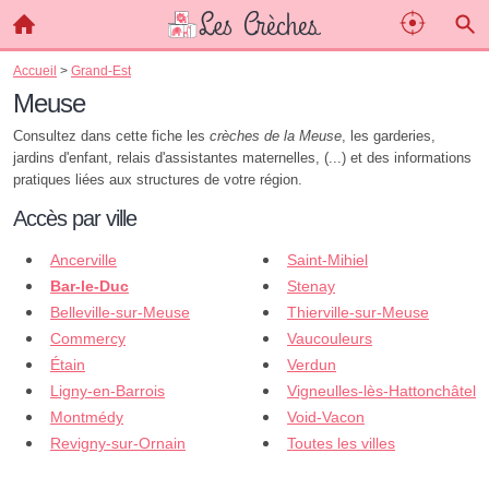
Accueil
>
Grand-Est
Meuse
Consultez dans cette fiche les
crèches de la Meuse
, les garderies,
jardins d'enfant, relais d'assistantes maternelles, (...) et des informations
pratiques liées aux structures de votre région.
Accès par ville
Ancerville
Saint-Mihiel
Bar-le-Duc
Stenay
Belleville-sur-Meuse
Thierville-sur-Meuse
Commercy
Vaucouleurs
Étain
Verdun
Ligny-en-Barrois
Vigneulles-lès-Hattonchâtel
Montmédy
Void-Vacon
Revigny-sur-Ornain
Toutes les villes