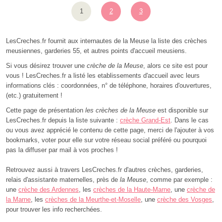
1
2
3
LesCreches.fr fournit aux internautes de la Meuse la liste des crèches
meusiennes, garderies 55, et autres points d'accueil meusiens.
Si vous désirez trouver une
crèche de la Meuse
, alors ce site est pour
vous ! LesCreches.fr a listé les etablissements d'accueil avec leurs
informations clés : coordonnées, n° de téléphone, horaires d'ouvertures,
(etc.) gratuitement !
Cette page de présentation
les crèches de la Meuse
est disponible sur
LesCreches.fr depuis la liste suivante :
crèche Grand-Est
. Dans le cas
ou vous avez apprécié le contenu de cette page, merci de l'ajouter à vos
bookmarks, voter pour elle sur votre réseau social préféré ou pourquoi
pas la diffuser par mail à vos proches !
Retrouvez aussi à travers LesCreches.fr d'autres crèches, garderies,
relais d'assistante maternelles, près de
la Meuse
, comme par exemple :
une
crèche des Ardennes
, les
crèches de la Haute-Marne
, une
crèche de
la Marne
, les
crèches de la Meurthe-et-Moselle
, une
crèche des Vosges
,
pour trouver les info recherchées.