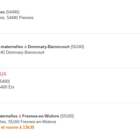
nes
(54490)
urie, 54490 Piennes
 maternelles
à
Dommary-Baroncourt
(55240)
240 Dommary-Baroncourt
aux
5400)
5400 Eix
ternelles
à
Fresnes-en-Woëvre
(55160)
rtes, 55160 Fresnes-en-Woëvre
 et rouvre à 13h30