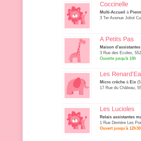
Coccinelle
Multi-Accueil
à
Pien
3 Ter Avenue Joliot C
A Petits Pas
Maison d'assistantes
3 Rue des Ecoles, 55
Ouverte jusqu'à 18h
Les Renard'E
Micro crèche
à
Eix
(5
17 Rue du Château, 5
Les Lucioles
Relais assistantes ma
1 Rue Derrière Les Po
Ouvert jusqu'à 12h30