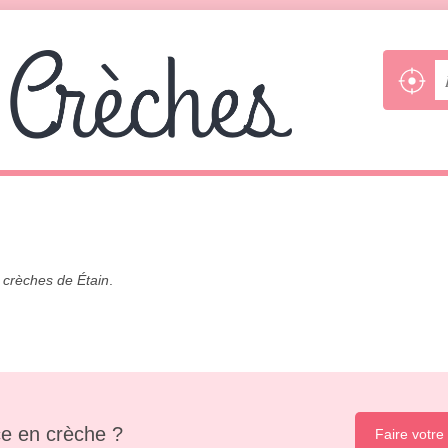
s
crèches de Étain
.
e en crèche ?
Faire votre