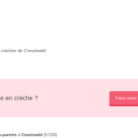
s
crèches de Creutzwald
.
e en crèche ?
Faire votre
s-parents
à
Creutzwald
(57150)