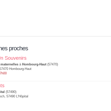
nes proches
Un Souvenirs
 maternelles
à
Hombourg-Haut
(57470)
, 57470 Hombourg-Haut
 7h00
nts
ital
(57490)
ch, 57490 L'Hôpital