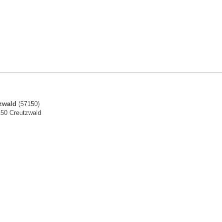
zwald
(57150)
150 Creutzwald