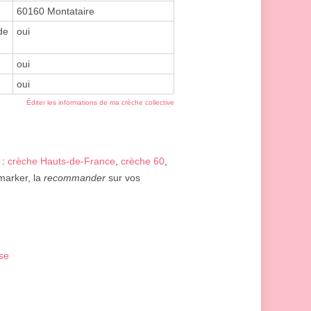
60160 Montataire
de
oui
oui
oui
Éditer les informations de ma crèche collective
 :
crèche Hauts-de-France
,
crèche 60
,
marker, la
recommander
sur vos
se