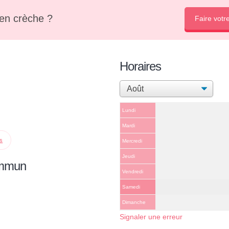
en crèche ?
Faire votr
Horaires
Lundi
Mardi
ps
Mercredi
Jeudi
ommun
Vendredi
Samedi
Dimanche
Signaler une erreur