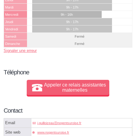
Lundi
9h - 17h
Mardi
9h - 17h
Mercredi
9h - 16h
Jeudi
9h - 17h
Vendredi
9h - 17h
Samedi
Fermé
Dimanche
Fermé
Signaler une erreur
Téléphone
Appeler ce relais assistantes
maternelles
Contact
Email
j.guilloizeauⓐnogentsuroise.fr
Site web
www.nogentsuroise.fr