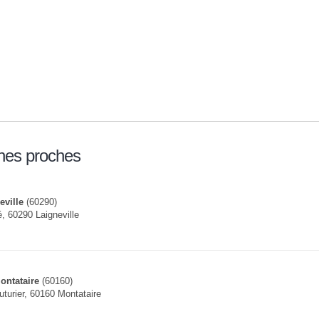
nes proches
eville
(60290)
 60290 Laigneville
ontataire
(60160)
uturier, 60160 Montataire