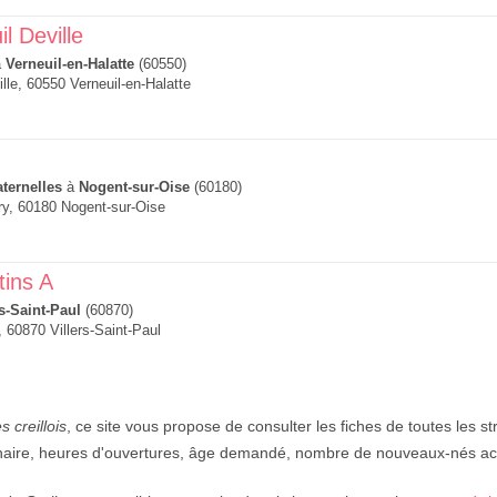
l Deville
à
Verneuil-en-Halatte
(60550)
lle, 60550 Verneuil-en-Halatte
ternelles
à
Nogent-sur-Oise
(60180)
y, 60180 Nogent-sur-Oise
tins A
rs-Saint-Paul
(60870)
, 60870 Villers-Saint-Paul
s creillois
, ce site vous propose de consulter les fiches de toutes les st
naire, heures d'ouvertures, âge demandé, nombre de nouveaux-nés ac