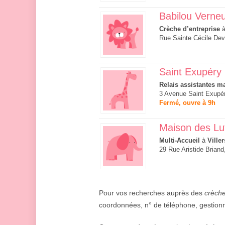
Babilou Verneui
Crèche d’entreprise
Rue Sainte Cécile Devi
Saint Exupéry
Relais assistantes ma
3 Avenue Saint Exupér
Fermé, ouvre à 9h
Maison des Lu
Multi-Accueil
à
Ville
29 Rue Aristide Briand
Pour vos recherches auprès des
crèche
coordonnées, n° de téléphone, gestion