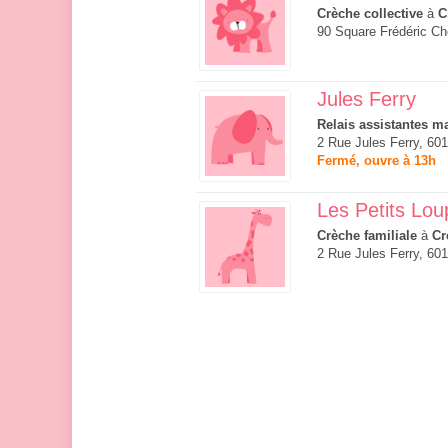
Crèche collective
à
C
90 Square Frédéric Ch
Jules Ferry
Relais assistantes ma
2 Rue Jules Ferry, 601
Fermé, ouvre à 13h
Les Petits Lou
Crèche familiale
à
Cr
2 Rue Jules Ferry, 601