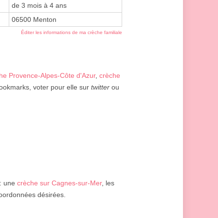
de 3 mois à 4 ans
06500 Menton
Éditer les informations de ma crèche familiale
he Provence-Alpes-Côte d'Azur
,
crèche
bookmarks, voter pour elle sur
twitter
ou
: une
crèche sur Cagnes-sur-Mer
, les
s coordonnées désirées.