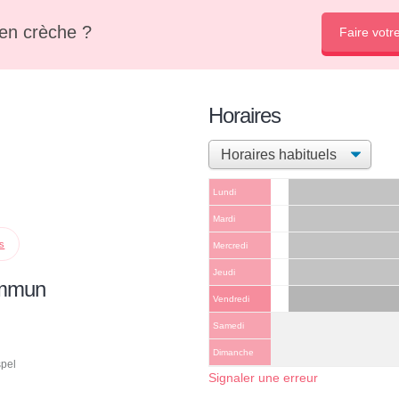
en crèche ?
Faire votr
Horaires
Lundi
Mardi
ps
Mercredi
Jeudi
ommun
Vendredi
Samedi
Dimanche
spel
Signaler une erreur