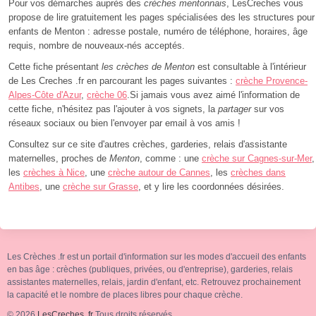
Pour vos démarches auprès des
crèches mentonnais
, LesCreches vous
propose de lire gratuitement les pages spécialisées des les structures pour
enfants de Menton : adresse postale, numéro de téléphone, horaires, âge
requis, nombre de nouveaux-nés acceptés.
Cette fiche présentant
les crèches de Menton
est consultable à l'intérieur
de Les Creches .fr en parcourant les pages suivantes :
crèche Provence-
Alpes-Côte d'Azur
,
crèche 06
.Si jamais vous avez aimé l'information de
cette fiche, n'hésitez pas l'ajouter à vos signets, la
partager
sur vos
réseaux sociaux ou bien l'envoyer par email à vos amis !
Consultez sur ce site d'autres crèches, garderies, relais d'assistante
maternelles, proches de
Menton
, comme : une
crèche sur Cagnes-sur-Mer
,
les
crèches à Nice
, une
crèche autour de Cannes
, les
crèches dans
Antibes
, une
crèche sur Grasse
, et y lire les coordonnées désirées.
Les Crèches .fr est un portail d'information sur les modes d'accueil des enfants
en bas âge : crèches (publiques, privées, ou d'entreprise), garderies, relais
assistantes maternelles, relais, jardin d'enfant, etc. Retrouvez prochainement
la capacité et le nombre de places libres pour chaque crèche.
© 2026
LesCreches .fr
Tous droits réservés