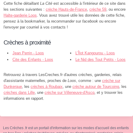
Cette fiche détaillant
La Cité
est accessible à l'intérieur de ce site dans
les sections suivantes :
crèche Hauts-de-France
,
crèche 59
, ou encore
Halte-garderie Loos
. Vous avez trouvé utile les données de cette fiche,
pensez à la bookmarker, la
recommander
sur
facebook
ou encore
l'envoyer par courriel à vos contacts !
Crèches à proximité
Jean Perrin - Loos
L'Îlot Kangourou - Loos
Cite des Enfants - Loos
Le Nid des Tout Petits - Loos
Retrouvez à travers LesCreches.fr d'autres crèches, garderies, relais
d'assistante maternelles, proches de
Loos
, comme : une
crèche sur
Dunkerque
, les
crèches à Roubaix
, une
crèche autour de Tourcoing
, les
crèches dans Lille
, une
crèche sur Villeneuve-d'Ascq
, et y trouver les
informations en rapport.
Les Crèches .fr est un portail d'information sur les modes d'accueil des enfants