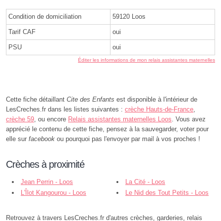
Condition de domiciliation
59120 Loos
Tarif CAF
oui
PSU
oui
Éditer les informations de mon relais assistantes maternelles
Cette fiche détaillant
Cite des Enfants
est disponible à l'intérieur de
LesCreches.fr dans les listes suivantes :
crèche Hauts-de-France
,
crèche 59
, ou encore
Relais assistantes maternelles Loos
. Vous avez
apprécié le contenu de cette fiche, pensez à la sauvegarder, voter pour
elle sur
facebook
ou pourquoi pas l'envoyer par mail à vos proches !
Crèches à proximité
Jean Perrin - Loos
La Cité - Loos
L'Îlot Kangourou - Loos
Le Nid des Tout Petits - Loos
Retrouvez à travers LesCreches.fr d'autres crèches, garderies, relais