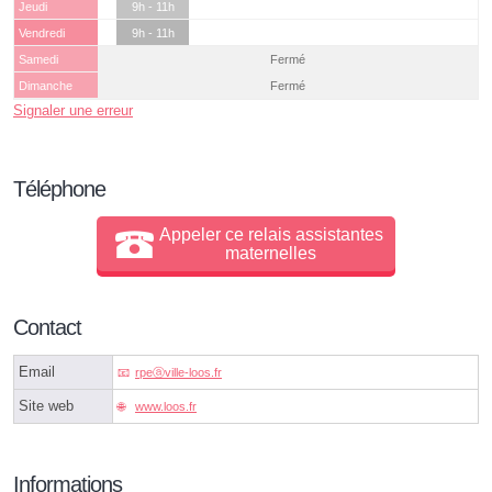
Jeudi
9h - 11h
Vendredi
9h - 11h
Samedi
Fermé
Dimanche
Fermé
Signaler une erreur
Téléphone
Appeler ce relais assistantes
maternelles
Contact
Email
rpeⓐville-loos.fr
Site web
www.loos.fr
Informations