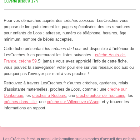
Ouverte jusqu'à 17h
Pour vos démarches auprès des
crèches loossois
, LesCreches vous
propose de lire gratuitement les pages spécialisées des les structures
pour enfants de Loos : adresse, numéro de téléphone, horaires, âge
minimum, nombre de bébés acceptés.
Cette fiche présentant
les crèches de Loos
est disponible à l'intérieur de
LesCreches.fr en parcourant les listes suivantes :
crèche Hauts-de-
France
,
crèche 59
.Si jamais vous avez apprécié l'info de cette fiche,
vous pouvez la sauvegarder, voter pour elle sur vos réseaux sociaux ou
pourquoi pas l'envoyer par mail à vos proches !
Retrouvez à travers LesCreches.fr d'autres crèches, garderies, relais
d'assistante maternelles, proches de
Loos
, comme : une
crèche sur
Dunkerque
, les
crèches à Roubaix
, une
crèche autour de Tourcoing
, les
crèches dans Lille
, une
crèche sur Villeneuve-d'Ascq
, et y trouver les
informations en rapport.
Les Crèches .fr est un portail d'information sur les modes d'accueil des enfants