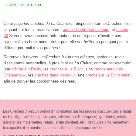
Ouverte jusqu'à 18h30
Cette page
les crèches de La Châtre
est disponible sur LesCreches.fr en
cliquant sur les listes suivantes :
crèche Centre-Val de Loire
, et
crèche
36
.Si vous avez apprécié l'information de cette page, n'hésitez pas
l'ajouter à vos bookmarks, voter pour elle sur
twitter
ou pourquoi pas la
diffuser par mail à vos proches !
Retrouvez à travers LesCreches.fr d'autres crèches, garderies, relais
d'assistante maternelles, à proximité de
La Châtre
, comme par exemple :
une
crèche sur Déols
, les
crèches à Le Blanc
, une
crèche autour de
Châteauroux
, les
crèches dans Issoudun
, une
crèche sur Le Poinçonnet
,
afin de trouver les coordonnées désirées.
Les Crèches .fr est un portail d'information sur les modes d'accueil des enfants
en bas âge : crèches (publiques, privées, ou d'entreprise), garderies, relais
assistantes maternelles, relais, jardin d'enfant, etc. Retrouvez prochainement
la capacité et le nombre de places libres pour chaque crèche.