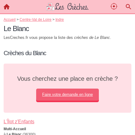
Accueil
>
Centre-Val de Loire
>
Indre
Le Blanc
LesCreches.fr vous propose la liste des
crèches de Le Blanc
.
Crèches du Blanc
Vous cherchez une place en crèche ?
Faire votre demande en ligne
L'Îlot z'Enfants
Multi-Accueil
à
Le Blanc
(36300)