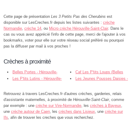
Cette page de présentation
Les 3 Petits Pas des Cherubins
est
disponible sur LesCreches.fr depuis les listes suivantes :
crèche
Normandie
,
crèche 14
, ou
Micro crèche Hérouville-Saint-Clair
. Dans le
cas ou vous avez apprécié l'info de cette page, merci de l'ajouter à vos
bookmarks, voter pour elle sur votre réseau social préféré ou pourquoi
pas la diffuser par mail à vos proches !
Crèches à proximité
Belles Portes - Hérouville-
Caf Les P'tits Loups (Belles
Saint-Clair
Les P'tits Lutins - Hérouville-
Portes - Hérouville-Saint-Clair
Les Jeunes Pousses Daisies -
Saint-Clair
Hérouville-Saint-Clair
Retrouvez à travers LesCreches.fr d'autres crèches, garderies, relais
d'assistante maternelles, à proximité de
Hérouville-Saint-Clair
, comme
par exemple : une
crèche sur Vire-Normandie
, les
crèches à Bayeux
,
une
crèche autour de Caen
, les
crèches dans Lisieux
, une
crèche sur
Ifs
, afin de trouver les creches que vous recherchez.