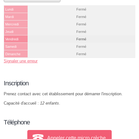
Lundi
Fermé
Mardi
Fermé
Mercredi
Fermé
Jeudi
Fermé
Vendredi
Fermé
Samedi
Fermé
Dimanche
Fermé
Signaler une erreur
Inscription
Prenez contact avec cet établissement pour démarrer l'inscription.
Capacité d'accueil :
12 enfants
.
Téléphone
Appeler cette micro crèche