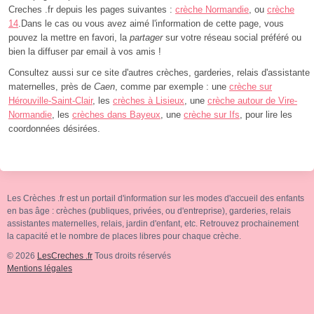
Creches .fr depuis les pages suivantes :
crèche Normandie
, ou
crèche
14
.Dans le cas ou vous avez aimé l'information de cette page, vous
pouvez la mettre en favori, la
partager
sur votre réseau social préféré ou
bien la diffuser par email à vos amis !
Consultez aussi sur ce site d'autres crèches, garderies, relais d'assistante
maternelles, près de
Caen
, comme par exemple : une
crèche sur
Hérouville-Saint-Clair
, les
crèches à Lisieux
, une
crèche autour de Vire-
Normandie
, les
crèches dans Bayeux
, une
crèche sur Ifs
, pour lire les
coordonnées désirées.
Les Crèches .fr est un portail d'information sur les modes d'accueil des enfants
en bas âge : crèches (publiques, privées, ou d'entreprise), garderies, relais
assistantes maternelles, relais, jardin d'enfant, etc. Retrouvez prochainement
la capacité et le nombre de places libres pour chaque crèche.
© 2026
LesCreches .fr
Tous droits réservés
Mentions légales