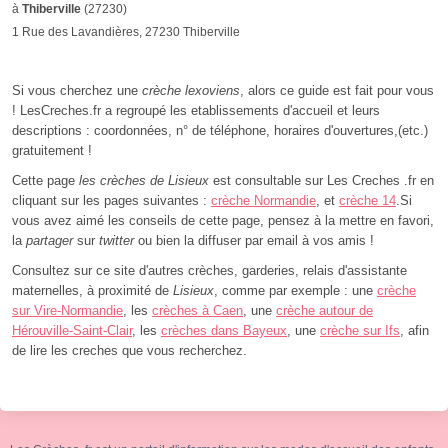
à
Thiberville
(27230)
1 Rue des Lavandières, 27230 Thiberville
Si vous cherchez une
crèche lexoviens
, alors ce guide est fait pour vous
! LesCreches.fr a regroupé les etablissements d'accueil et leurs
descriptions : coordonnées, n° de téléphone, horaires d'ouvertures,(etc.)
gratuitement !
Cette page
les crèches de Lisieux
est consultable sur Les Creches .fr en
cliquant sur les pages suivantes :
crèche Normandie
, et
crèche 14
.Si
vous avez aimé les conseils de cette page, pensez à la mettre en favori,
la
partager
sur
twitter
ou bien la diffuser par email à vos amis !
Consultez sur ce site d'autres crèches, garderies, relais d'assistante
maternelles, à proximité de
Lisieux
, comme par exemple : une
crèche
sur Vire-Normandie
, les
crèches à Caen
, une
crèche autour de
Hérouville-Saint-Clair
, les
crèches dans Bayeux
, une
crèche sur Ifs
, afin
de lire les creches que vous recherchez.