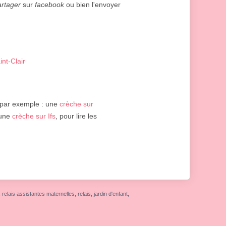
artager
sur
facebook
ou bien l'envoyer
int-Clair
par exemple : une
crèche sur
 une
crèche sur Ifs
, pour lire les
elais assistantes maternelles, relais, jardin d'enfant,