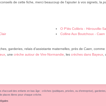
conseils de cette fiche, merci beaucoup de l'ajouter à vos signets, la
p
O P'tits Colibris - Hérouville-Sa
Clair
Colline Aux Boutchoux - Caen
ches, garderies, relais d'assistante maternelles, près de
Caen
, comme 
ieux
, une
crèche autour de Vire-Normandie
, les
crèches dans Bayeux
,
s d'accueil des enfants en bas âge : crèches (publiques, privées, ou d'entreprise), garderies, r
de places libres pour chaque crèche.
légales