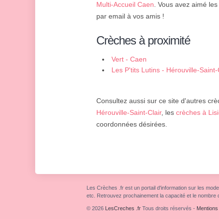
Multi-Accueil Caen
. Vous avez aimé les 
par email à vos amis !
Crèches à proximité
Vert - Caen
Les P'tits Lutins - Hérouville-Saint-
Consultez aussi sur ce site d'autres crè
Hérouville-Saint-Clair
, les
crèches à Lis
coordonnées désirées.
Les Crèches .fr est un portail d'information sur les mode
etc. Retrouvez prochainement la capacité et le nombre 
© 2026
LesCreches .fr
Tous droits réservés
-
Mentions 