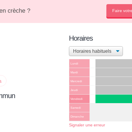
en crèche ?
Faire votr
Horaires
Lundi
Mardi
ps
Mercredi
Jeudi
ommun
Vendredi
Samedi
Dimanche
Signaler une erreur