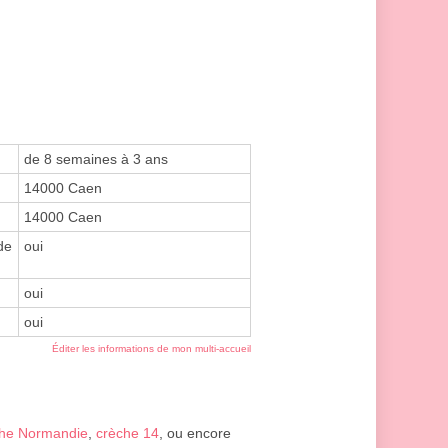
de 8 semaines à 3 ans
14000 Caen
14000 Caen
de
oui
oui
oui
Éditer les informations de mon multi-accueil
che Normandie
,
crèche 14
, ou encore