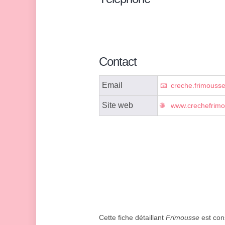
Contact
Email
creche.frimous
Site web
www.crechefrimo
Cette fiche détaillant
Frimousse
est cons